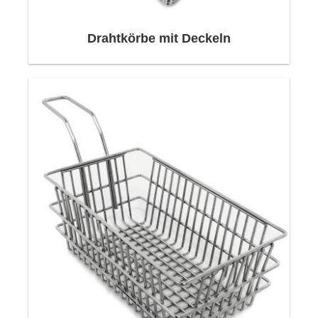
ausrüstbar mit
werkstück-spezifischen
Drahtkörbe mit Deckeln
Inlays, unterschiedlichenDeckelvarianten, Griffe,
Beschriftungsplatten, Fachstangen,
Schüttgutkörbe und bieten somit eine
optimierte Materialfluss
für die Endkunde.
Durch die Verwendung von
hochwertigem Edelstahl und elektropolierte
Oberflächen weisen die Waschkörbe eine hohe