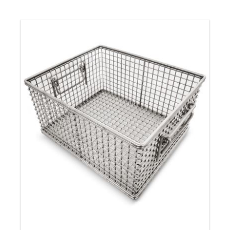
Standard
Reingungskörbe
garantieren den
sicheren Transport Ihrer Produkte innerhalb der
Wertschöpfungskette und gewährleisten den
reibungsfreien Produktionsablauf. Je nach
Anwendung bieten wir standard oder individuell
auf die Aufgabe angepasste Abmessungen und
Maschenweiten.