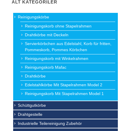
ALT KATEGORILER
Reinigungskörbe
Reinigungskorb ohne Stapelrahmen
Drahtkörbe mit Deckeln
Servierkörbchen aus Edelstahl, Korb für fritten,
Pommeskorb, Pommes Körbchen
Reinigungskorb mit Winkelrahmen
Reinigungskorb Mafac
Drahtkörbe
Edelstahlkörbe Mit Stapelrahmen Model 2
Reinigungskorb Mit Stapelrahmen Model 1
Schüttgutkörbe
Drahtgestelle
Industrielle Teilereinigung Zubehör